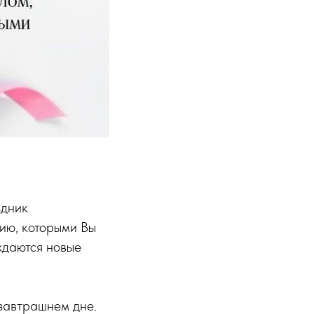
здник
гию, которыми Вы
ждаются новые
 завтрашнем дне.